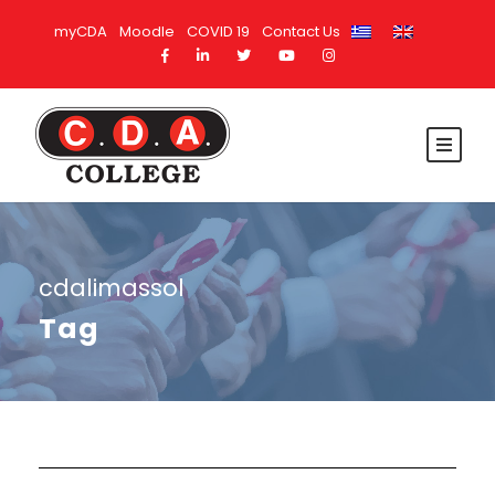
myCDA
Moodle
COVID 19
Contact Us
cdalimassol
Tag