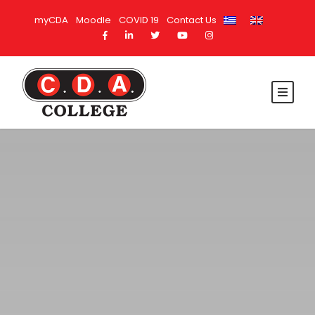
myCDA
Moodle
COVID 19
Contact Us