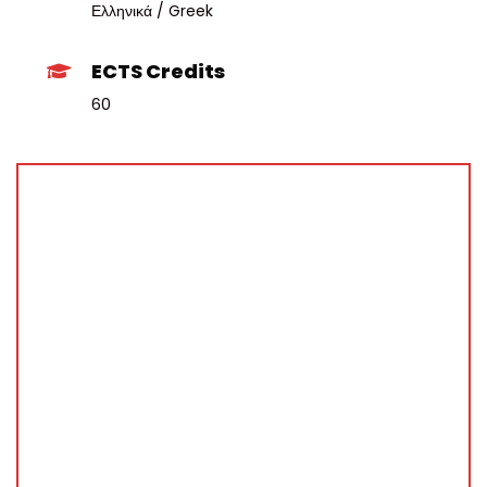
Ελληνικά / Greek
ECTS Credits
60
APPLY NOW
Τελικός Τίτλος Σπουδών:
Πιστοποιητικό Βοηθός Φροντιστής Υγείας
Το Πρόγραμμα είναι Αξιολογημένο – Πιστοποιημένο απο το
ΔΙΠΑΕ (Φορέας) με Κρατική Χορηγία