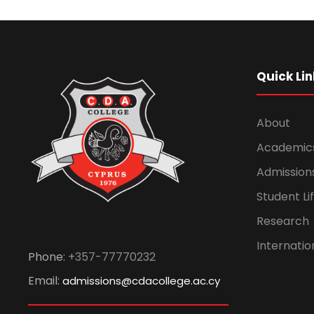
Quick Lin
About
Academic
Admission
Student Li
Research
Internatio
Phone:
+357-77770232
Email:
admissions@cdacollege.ac.cy