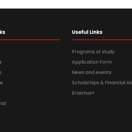
ks
Useful Links
Programs of study
s
Application Form
s
News and events
fe
Scholarhips & Financial Ai
Erasmus+
nal