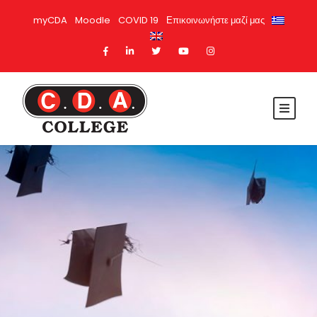
myCDA
Moodle
COVID 19
Επικοινωνήστε μαζί μας