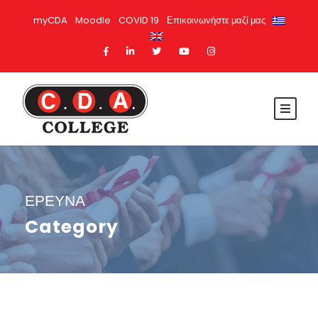
myCDA
Moodle
COVID 19
Επικοινωνήστε μαζί μας
ΕΡΕΥΝΑ
Category