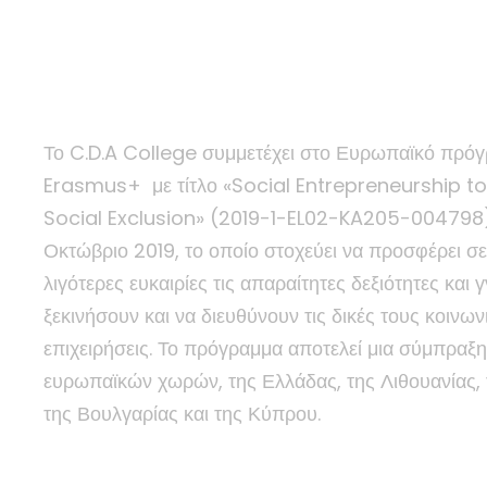
battle Youth Socia
Exclusion
Το C.D.A College συμμετέχει στο Ευρωπαϊκό πρό
Erasmus+ με τίτλο «Social Entrepreneurship to
Social Exclusion» (2019-1-EL02-KA205-004798)
Οκτώβριο 2019, το οποίο στοχεύει να προσφέρει σε
λιγότερες ευκαιρίες τις απαραίτητες δεξιότητες και 
ξεκινήσουν και να διευθύνουν τις δικές τους κοινων
επιχειρήσεις. Το πρόγραμμα αποτελεί μια σύμπραξη
ευρωπαϊκών χωρών, της Ελλάδας, της Λιθουανίας, 
της Βουλγαρίας και της Κύπρου.
Για περισσότερες πληροφορίες.