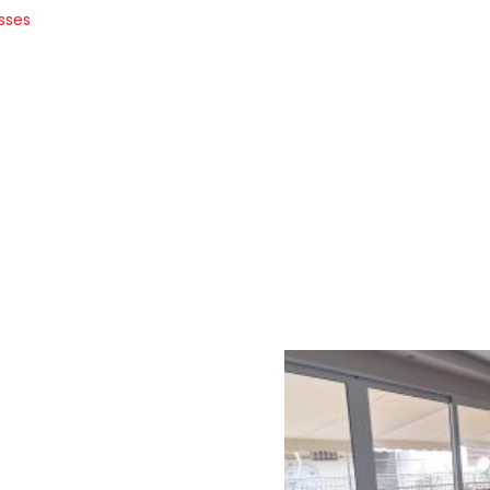
esses
to