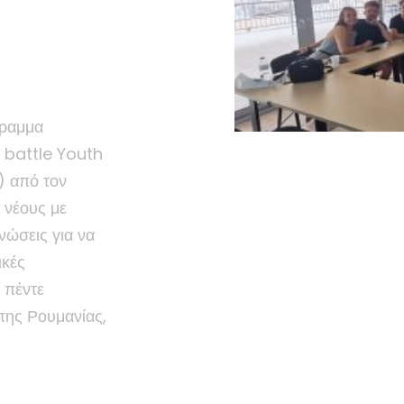
l
γραμμα
 battle Youth
 από τον
 νέους με
γνώσεις για να
ικές
 πέντε
της Ρουμανίας,