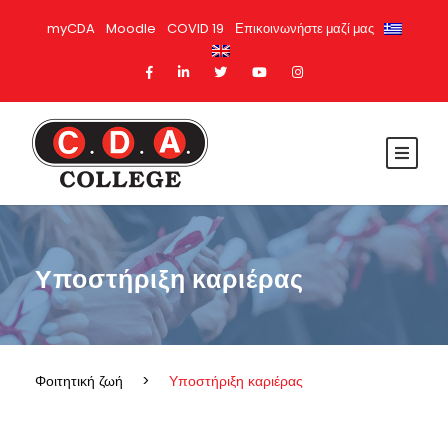
myCDA
Moodle
COVID 19
Επικοινωνήστε μαζί μας
Υποστήριξη καριέρας
Φοιτητική ζωή
>
Υποστήριξη καριέρας