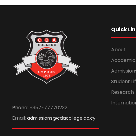
Quick Lin
About
Academic
Admission
Student Li
Research
Internatio
Phone:
+357-77770232
Email:
admissions@cdacollege.ac.cy