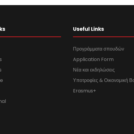
ks
Useful Links
Προγράμματα σπουδών
s
Application Form
s
Νέα και εκδηλώσεις
fe
Υποτροφίες & Οικονομική Β
Erasmus+
nal