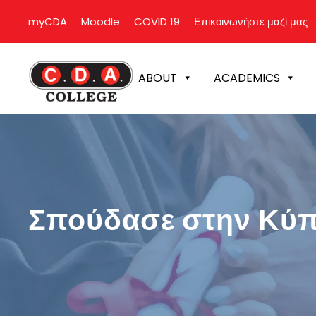
myCDA
Moodle
COVID 19
Επικοινωνήστε μαζί μας
ABOUT
ACADEMICS
Σπούδασε στην Κύ