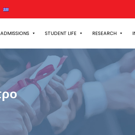
ADMISSIONS
STUDENT LIFE
RESEARCH
I
προ